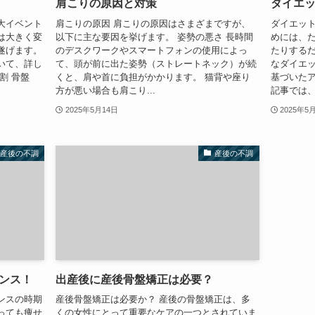
肩こりの原因と対策
ダイエ
大イベント
肩こりの原因 肩こりの原因はさまざまですが、
ダイエット
は大きく変
以下に主な要因を挙げます。 姿勢の悪さ 長時間
めには、
遂げます。
のデスクワークやスマートフォンの使用によっ
たりする
いて、詳し
て、頭が前に出た姿勢（ストレートネック）が続
なダイエ
割 骨盤
くと、肩や首に負担がかかります。 猫背や座り
基づいた
方が悪い場合も肩こり...
記事では、
2025年5月14日
2025年5
産後の不調
産後の不調
ンス！
出産後に産後骨盤矯正は必要？
ンスの時期
産後骨盤矯正は必要か？ 産後の骨盤矯正は、多
っても痩せ
くの女性にとって重要なケアの一つとされていま